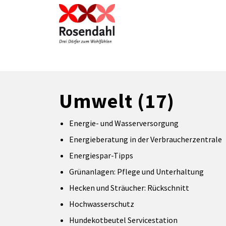
Zum Hauptinhalt springen
Zum Header
Zum Hauptinhalt
Zum Footer
Umwelt
(17)
Energie- und Wasserversorgung
Energieberatung in der Verbraucherzentrale
Energiespar-Tipps
Grünanlagen: Pflege und Unterhaltung
Hecken und Sträucher: Rückschnitt
Hochwasserschutz
Hundekotbeutel Servicestation