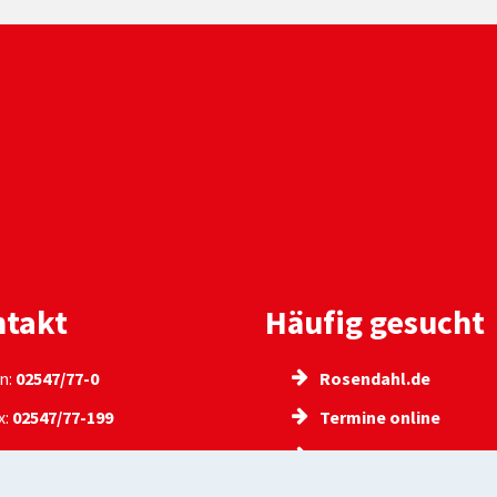
takt
Häufig gesucht
n:
02547/77-0
Rosendahl.de
x:
02547/77-199
Termine online
:
info@rosendahl.de
Online Mängelmelder
l:
info@rosendahl.de-
Bürgerbüro der Geme